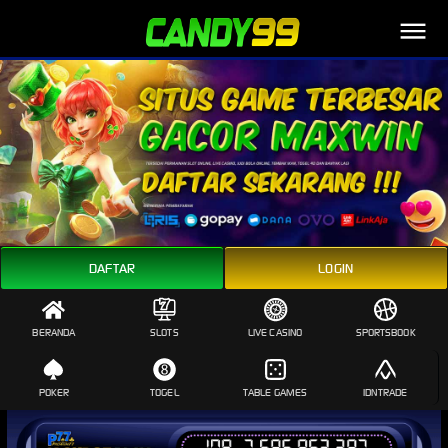
Link Alternatif
DAFTAR
LOGIN
BERANDA
SLOTS
LIVE CASINO
SPORTSBOOK
POKER
TOGEL
TABLE GAMES
IDNTRADE